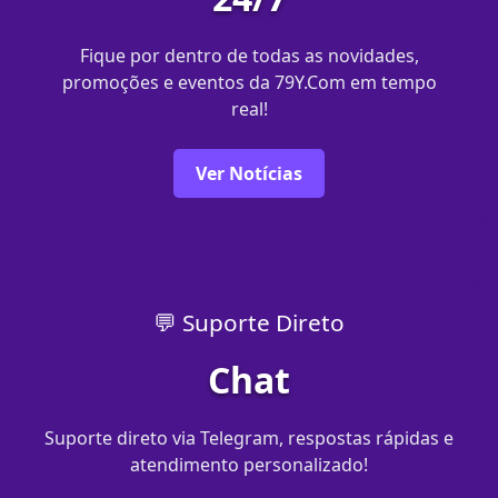
Fique por dentro de todas as novidades,
promoções e eventos da 79Y.Com em tempo
real!
Ver Notícias
💬 Suporte Direto
Chat
Suporte direto via Telegram, respostas rápidas e
atendimento personalizado!