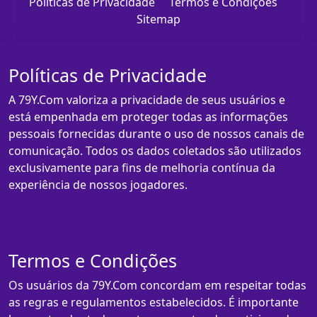
Políticas de Privacidade
Termos e Condições
Sitemap
Políticas de Privacidade
A 79Y.Com valoriza a privacidade de seus usuários e
está empenhada em proteger todas as informações
pessoais fornecidas durante o uso de nossos canais de
comunicação. Todos os dados coletados são utilizados
exclusivamente para fins de melhoria contínua da
experiência de nossos jogadores.
Termos e Condições
Os usuários da 79Y.Com concordam em respeitar todas
as regras e regulamentos estabelecidos. É importante