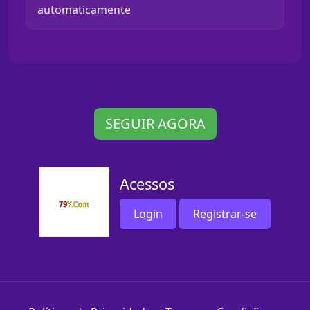
automaticamente
SEGUIR AGORA
Acessos
Login
Registrar-se