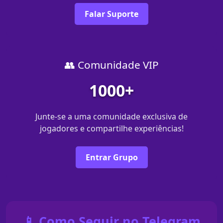
Falar Suporte
👥 Comunidade VIP
1000+
Junte-se a uma comunidade exclusiva de
jogadores e compartilhe experiências!
Entrar Grupo
📱 Como Seguir no Telegram