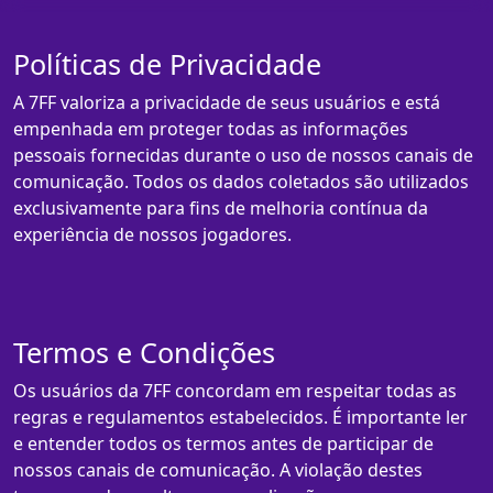
Políticas de Privacidade
A 7FF valoriza a privacidade de seus usuários e está
empenhada em proteger todas as informações
pessoais fornecidas durante o uso de nossos canais de
comunicação. Todos os dados coletados são utilizados
exclusivamente para fins de melhoria contínua da
experiência de nossos jogadores.
Termos e Condições
Os usuários da 7FF concordam em respeitar todas as
regras e regulamentos estabelecidos. É importante ler
e entender todos os termos antes de participar de
nossos canais de comunicação. A violação destes