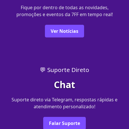
Fique por dentro de todas as novidades,
promoções e eventos da 7FF em tempo real!
Ver Notícias
💬 Suporte Direto
Chat
Suporte direto via Telegram, respostas rápidas e
atendimento personalizado!
Falar Suporte