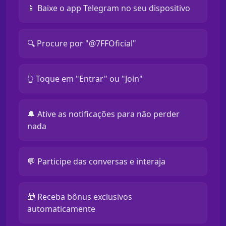
📱 Baixe o app Telegram no seu dispositivo
🔍 Procure por "@7FFOficial"
👆 Toque em "Entrar" ou "Join"
🔔 Ative as notificações para não perder
nada
💬 Participe das conversas e interaja
🎁 Receba bônus exclusivos
automaticamente