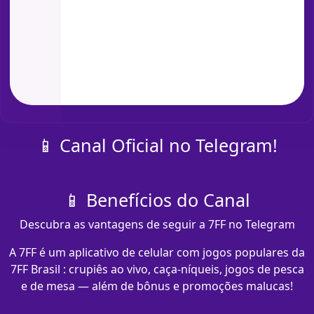
📱 Canal Oficial no Telegram!
📱 Benefícios do Canal
Descubra as vantagens de seguir a 7FF no Telegram
A 7FF é um aplicativo de celular com jogos populares da
7FF Brasil : crupiês ao vivo, caça-níqueis, jogos de pesca
e de mesa — além de bônus e promoções malucas!