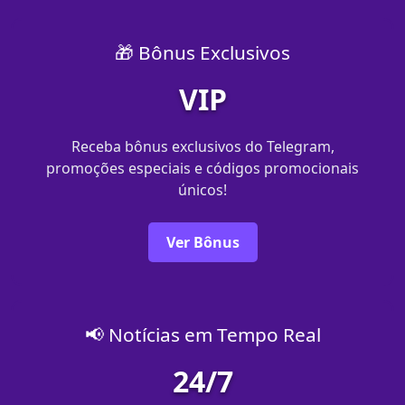
🎁 Bônus Exclusivos
VIP
Receba bônus exclusivos do Telegram,
promoções especiais e códigos promocionais
únicos!
Ver Bônus
📢 Notícias em Tempo Real
24/7